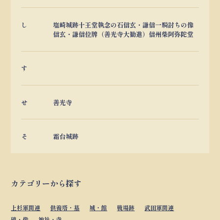
し
塩崎城跡
十王堂
執念の石
信玄・謙信一騎討ちの像
信玄・謙信位牌（善光寺大勧進）
信州柴阿弥陀堂
す
せ
善光寺
そ
霜台城跡
カテゴリーから探す
上杉軍関連
供養塔・墓
城・館
戦場跡
武田軍関連
碑・像
神社・寺