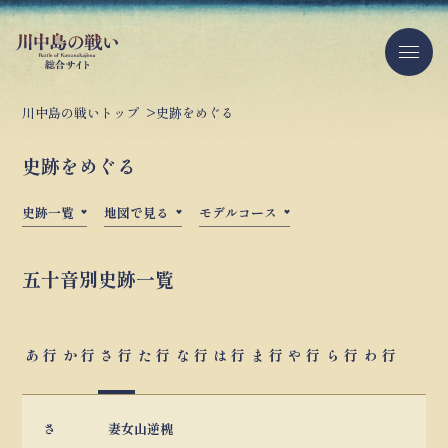
川中島の戦いトップ
史跡をめぐる
史跡をめぐる
史跡一覧
地図で見る
モデルコース
五十音別史跡一覧
あ 行
か 行
さ 行
た 行
な 行
は 行
ま 行
や 行
ら 行
わ 行
さ
妻女山
逆槐