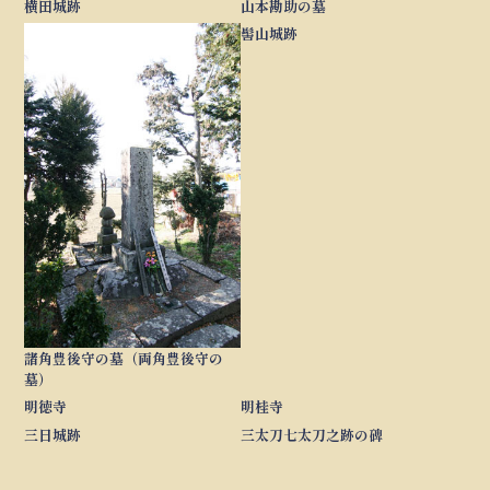
横田城跡
山本勘助の墓
髻山城跡
諸角豊後守の墓（両角豊後守の
墓）
明徳寺
明桂寺
三日城跡
三太刀七太刀之跡の碑