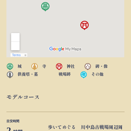
城
寺
神社
碑・像
供養塔・墓
戦場跡
その他
モデルコース
目安時間
歩いてめぐる 川中島古戦場周辺周
2