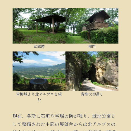
本郭跡
櫓門
青柳城より北アルプスを望
青柳大切通し
む
現在、各所に石垣や空堀の跡が残り、城址公園と
して整備された主郭の展望台からは北アルプスの