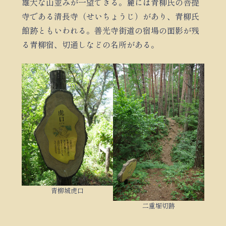
雄大な山並みが一望できる。麓には青柳氏の菩提
寺である清長寺（せいちょうじ）があり、青柳氏
館跡ともいわれる。善光寺街道の宿場の面影が残
る青柳宿、切通しなどの名所がある。
青柳城虎口
二重堀切跡