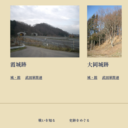
霞城跡
大岡城跡
城・館
武田軍関連
城・館
武田軍関連
戦いを知る
史跡をめぐる