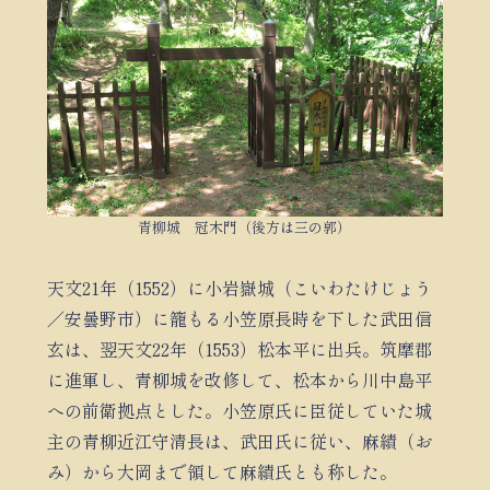
青柳城 冠木門（後方は三の郭）
天文21年（1552）に小岩嶽城（こいわたけじょう
／安曇野市）に籠もる小笠原長時を下した武田信
玄は、翌天文22年（1553）松本平に出兵。筑摩郡
に進軍し、青柳城を改修して、松本から川中島平
への前衛拠点とした。小笠原氏に臣従していた城
主の青柳近江守清長は、武田氏に従い、麻績（お
み）から大岡まで領して麻績氏とも称した。