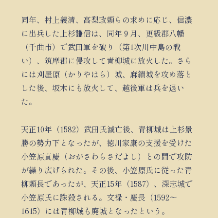
同年、村上義清、高梨政頼らの求めに応じ、信濃
に出兵した上杉謙信は、同年９月、更級郡八幡
（千曲市）で武田軍を破り（第1次川中島の戦
い）、筑摩郡に侵攻して青柳城に放火した。さら
には刈屋原（かりやはら）城、麻績城を攻め落と
した後、坂木にも放火して、越後軍は兵を退い
た。
天正10年（1582）武田氏滅亡後、青柳城は上杉景
勝の勢力下となったが、徳川家康の支援を受けた
小笠原貞慶（おがさわらさだよし）との間で攻防
が繰り広げられた。その後、小笠原氏に従った青
柳頼長であったが、天正15年（1587）、深志城で
小笠原氏に誅殺される。文禄・慶長（1592～
1615）には青柳城も廃城となったという。