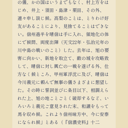
の儀、かの国はいうまでもなく、村上方をは
じめ、井上・須田・島津・栗田、その外、
連々申し談じ候。高梨のことは、とりわけ好
友があることにより、見捨てることはできな
い。信州過半を晴信は手に入れ、領地化の体
にで候間、両度出陣（天文22年・弘治元年の
川中島の戦いのこと）した。去年は、旭の要
害に向かい、新地を取立て、敵の城を攻略致
して、晴信に対し興亡の一戦を遂げる外、仕
方なく候ところ、甲州軍浮沈に及び、晴信は
今川義元に頼んで無事の儀さまざまに懇望し
た。その時に誓詞並びに条目以下、相調えら
れた上、旭の地ことごとく破却するなど、い
ろいろと義元ご意見された末、和議をもって
馬を収め候。これより信州味方中、今に安泰
になられ候」とある（『信濃史料』十二