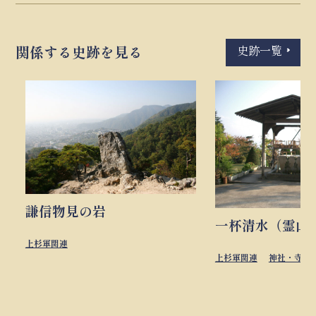
史跡一覧
関係する史跡を見る
謙信物見の岩
一杯清水（霊山
上杉軍関連
上杉軍関連
神社・寺