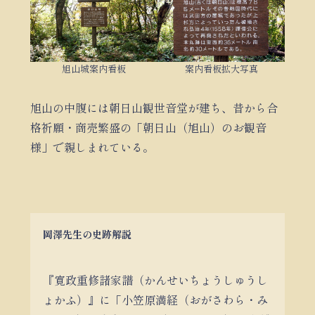
旭山城案内看板
案内看板拡大写真
旭山の中腹には朝日山観世音堂が建ち、昔から合
格祈願・商売繁盛の「朝日山（旭山）のお観音
様」で親しまれている。
岡澤先生の史跡解説
『寛政重修諸家譜（かんせいちょうしゅうし
ょかふ）』に「小笠原満経（おがさわら・み