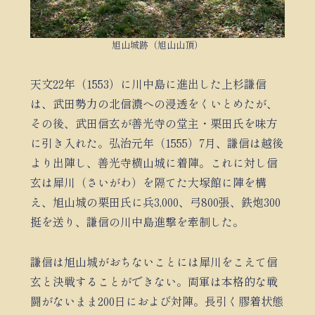
旭山城跡（旭山山頂）
天文22年（1553）に川中島に進出した上杉謙信
は、武田勢力の北信濃への浸透をくいとめたが、
その後、武田信玄が善光寺の堂主・栗田氏を味方
に引き入れた。弘治元年（1555）7月、謙信は越後
より出陣し、善光寺横山城に着陣。これに対し信
玄は犀川（さいがわ）を隔てた大塚館に陣を構
え、旭山城の栗田氏に兵3,000、弓800張、鉄炮300
挺を送り、謙信の川中島進撃を牽制した。
謙信は旭山城がおちないことには犀川をこえて信
玄と決戦することができない。両軍は本格的な戦
闘がないまま200日におよび対陣。長引く膠着状態