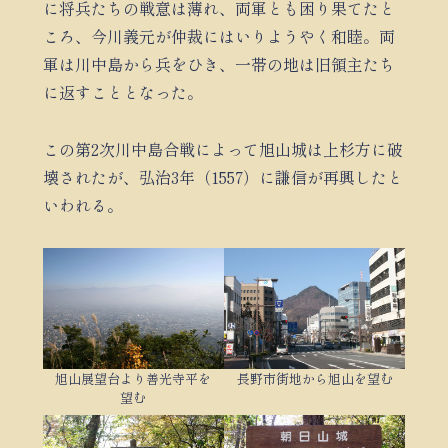
に将兵たちの戦意は薄れ、両軍とも困り果てたと
ころ、今川義元が仲裁にはいりようやく和睦。両
軍は川中島から兵をひき、一帯の地は旧領主たち
に返すこととなった。
この第2次川中島合戦によって旭山城は上杉方に破
壊されたが、弘治3年（1557）に謙信が再興したと
いわれる。
旭山展望台より善光寺平を
長野市街地から旭山を望む
望む