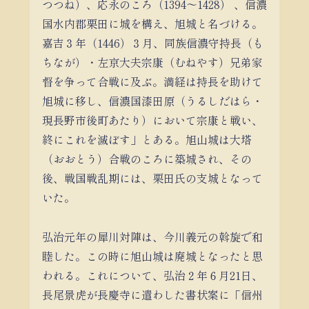
つつね）、応永のころ（1394～1428） 、信濃
国水内郡栗田に城を構え、旭城と名づける。
嘉吉３年（1446）３月、同族信濃守持長（も
ちなが）・左京大夫宗康（むねやす）兄弟家
督を争って合戦に及ぶ。満経は持長を助けて
旭城に移し、信濃国漆田原（うるしだはら・
現長野市後町あたり）において宗康と戦い、
終にこれを滅ぼす」とある。旭山城は大塔
（おおとう）合戦のころに築城され、その
後、戦国戦乱期には、栗田氏の支城となって
いた。
弘治元年の犀川対陣は、今川義元の斡旋で和
睦した。この時に旭山城は廃城となったと思
われる。これについて、弘治２年６月21日、
長尾景虎が長慶寺に遣わした書状案に「信州