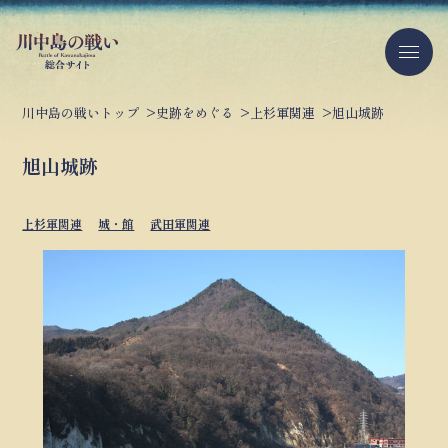
川中島の戦いトップ
史跡をめぐる
上杉軍関連
旭山城跡
旭山城跡
上杉軍関連
城・館
武田軍関連