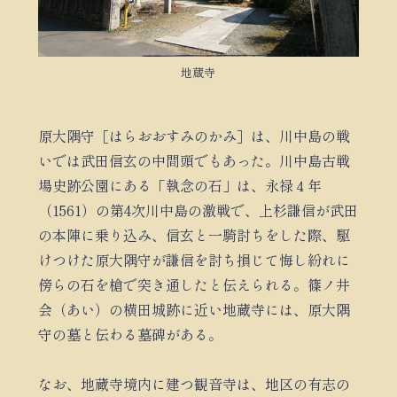
地蔵寺
原大隅守［はらおおすみのかみ］は、川中島の戦
いでは武田信玄の中間頭でもあった。川中島古戦
場史跡公園にある「執念の石」は、永禄４年
（1561）の第4次川中島の激戦で、上杉謙信が武田
の本陣に乗り込み、信玄と一騎討ちをした際、駆
けつけた原大隅守が謙信を討ち損じて悔し紛れに
傍らの石を槍で突き通したと伝えられる。篠ノ井
会（あい）の横田城跡に近い地蔵寺には、原大隅
守の墓と伝わる墓碑がある。
なお、地蔵寺境内に建つ観音寺は、地区の有志の