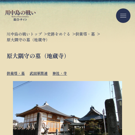
川中島の戦いトップ
史跡をめぐる
供養塔・墓
原大隅守の墓（地蔵寺）
原大隅守の墓（地蔵寺）
供養塔・墓
武田軍関連
神社・寺