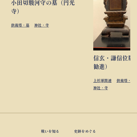
小田切駿河守の墓（円光
寺）
供養塔・墓
神社・寺
信玄・謙信位牌
勧進）
上杉軍関連
供養塔・墓
神社・寺
戦いを知る
史跡をめぐる