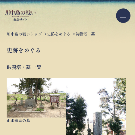
川中島の戦いトップ
史跡をめぐる
供養塔・墓
史跡をめぐる
供養塔・墓 一覧
山本勘助の墓