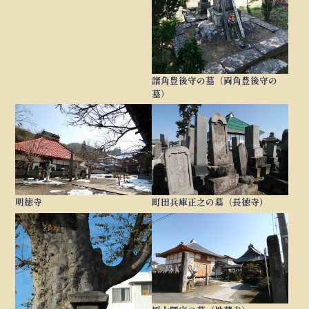
諸角豊後守の墓（両角豊後守の
墓）
明徳寺
町田兵庫正之の墓（長徳寺）