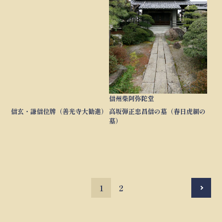
信州柴阿弥陀堂
信玄・謙信位牌（善光寺大勧進）
高坂弾正忠昌信の墓（春日虎綱の
墓）
1
2
次へ