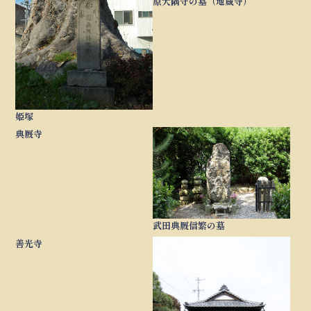
原大隅守の墓（地蔵寺）
姫塚
典厩寺
武田典厩信繁の墓
善光寺