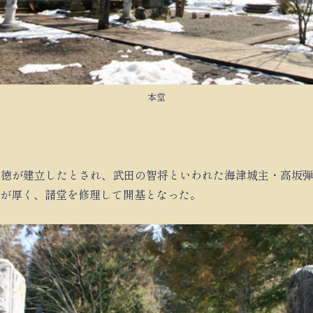
本堂
僧明徳が建立したとされ、武田の智将といわれた海津城主・高坂
が厚く、諸堂を修理して開基となった。