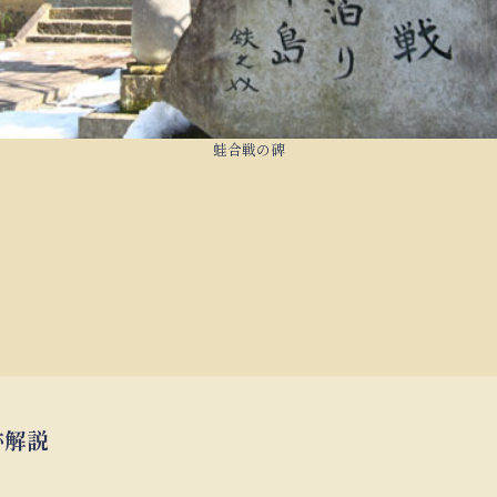
蛙合戦の碑
跡解説