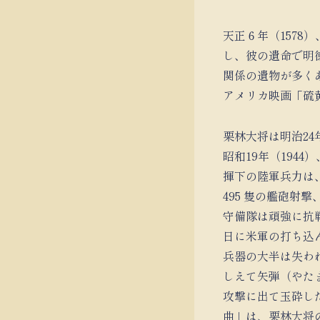
天正６年（157
し、彼の遺命で明
関係の遺物が多く
アメリカ映画「硫
栗林大将は明治24
昭和19年（194
揮下の陸軍兵力は、1
495 隻の艦砲射
守備隊は頑強に抗
日に米軍の打ち込ん
兵器の大半は失わ
しえて矢弾（やた
攻撃に出て玉砕し
曲」は、栗林大将