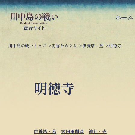
ホーム
川中島の戦いトップ
史跡をめぐる
供養塔・墓
明徳寺
明徳寺
供養塔・墓
武田軍関連
神社・寺