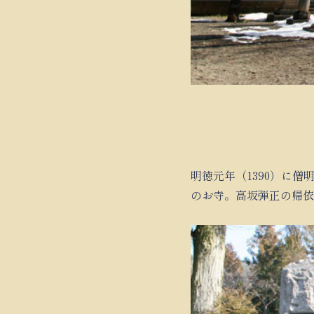
明徳元年（1390）に
のお寺。高坂弾正の帰依