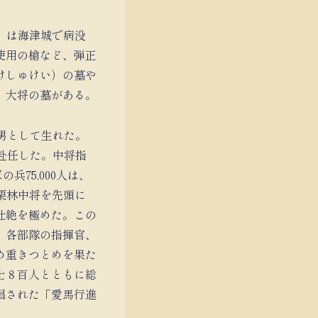
）は海津城で病没
使用の槍など、弾正
けしゅけい）の墓や
）大将の墓がある。
次男として生れた。
に赴任した。中将指
兵75,000人は、
。栗林中将を先頭に
壮絶を極めた。この
り、各部隊の指揮官、
め重きつとめを果た
士８百人とともに総
唱された「愛馬行進