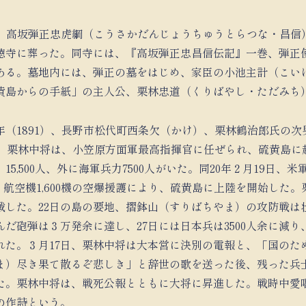
8）、高坂弾正忠虎綱（こうさかだんじょうちゅうとらつな・昌信
徳寺に葬った。同寺には、『高坂弾正忠昌信伝記』一巻、弾正
ある。墓地内には、弾正の墓をはじめ、家臣の小池主計（こい
黄島からの手紙」の主人公、栗林忠道（くりばやし・ただみち
年（1891）、長野市松代町西条欠（かけ）、栗林鶴治郎氏の
4）、栗林中将は、小笠原方面軍最高指揮官に任ぜられ、硫黄島
5,500人、外に海軍兵力7500人がいた。同20年２月19日、米軍の
撃、航空機1,600機の空爆援護により、硫黄島に上陸を開始した
戦した。22日の島の要地、摺鉢山（すりばちやま）の攻防戦は
だ砲弾は３万発余に達し、27日には日本兵は3500人余に減
れた。３月17日、栗林中将は大本営に決別の電報と、「国のた
ま）尽き果て散るぞ悲しき」と辞世の歌を送った後、残った兵
た。栗林中将は、戦死公報とともに大将に昇進した。戦時中愛
の作詩という。