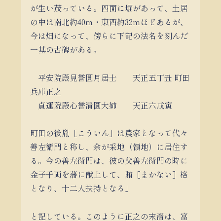
が生い茂っている。四面に堀があって、土居
の中は南北約40ｍ・東西約32ｍほどあるが、
今は畑になって、傍らに下記の法名を刻んだ
一基の古碑がある。
平安院殿見誉圓月居士 天正五丁丑 町田
兵庫正之
貞運院殿心誉清圓大姉 天正六戊寅
町田の後胤［こういん］は農家となって代々
善左衛門と称し、余が采地（領地）に居住す
る。今の善左衛門は、彼の父善左衛門の時に
金子千両を藩に献上して、賄［まかない］格
となり、十二人扶持となる」
と記している。このように正之の末裔は、富