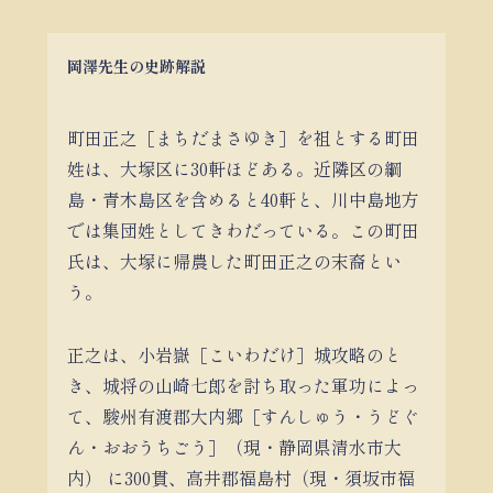
岡澤先生の史跡解説
町田正之［まちだまさゆき］を祖とする町田
姓は、大塚区に30軒ほどある。近隣区の綱
島・青木島区を含めると40軒と、川中島地方
では集団姓としてきわだっている。この町田
氏は、大塚に帰農した町田正之の末裔とい
う。
正之は、小岩嶽［こいわだけ］城攻略のと
き、城将の山崎七郎を討ち取った軍功によっ
て、駿州有渡郡大内郷［すんしゅう・うどぐ
ん・おおうちごう］（現・静岡県清水市大
内） に300貫、高井郡福島村（現・須坂市福