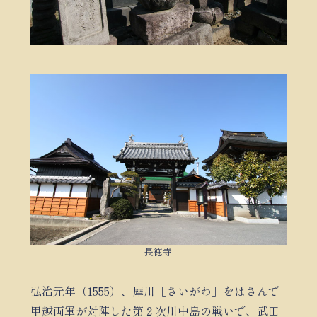
長徳寺
弘治元年（1555）、犀川［さいがわ］をはさんで
甲越両軍が対陣した第２次川中島の戦いで、武田