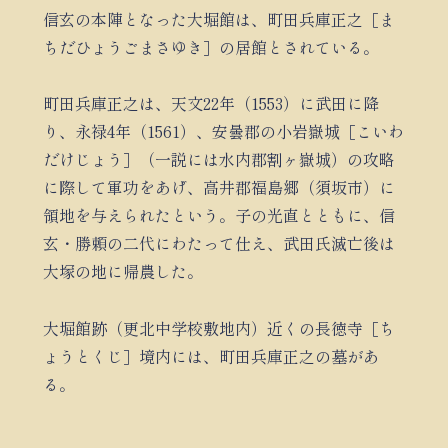
信玄の本陣となった大堀館は、町田兵庫正之［ま
ちだひょうごまさゆき］の居館とされている。
町田兵庫正之は、天文22年（1553）に武田に降
り、永禄4年（1561）、安曇郡の小岩嶽城［こいわ
だけじょう］（一説には水内郡割ヶ嶽城）の攻略
に際して軍功をあげ、高井郡福島郷（須坂市）に
領地を与えられたという。子の光直とともに、信
玄・勝頼の二代にわたって仕え、武田氏滅亡後は
大塚の地に帰農した。
大堀館跡（更北中学校敷地内）近くの長徳寺［ち
ょうとくじ］境内には、町田兵庫正之の墓があ
る。