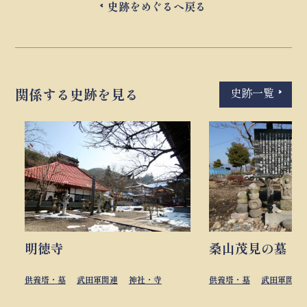
史跡をめぐるへ戻る
史跡一覧
関係する史跡を見る
明徳寺
桑山茂見の墓（
供養塔・墓
武田軍関連
神社・寺
供養塔・墓
武田軍関連