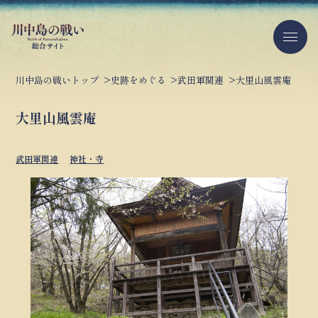
川中島の戦いトップ
史跡をめぐる
武田軍関連
大里山風雲庵
大里山風雲庵
武田軍関連
神社・寺