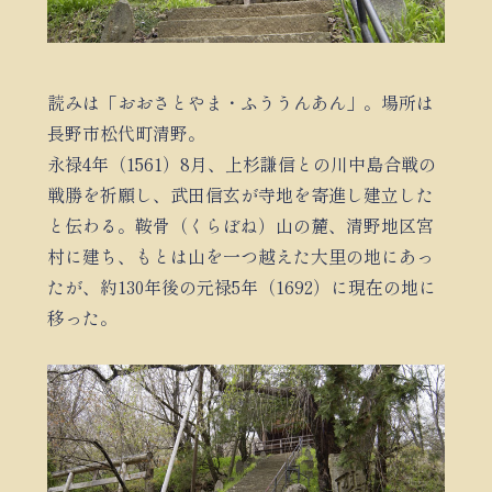
読みは「おおさとやま・ふううんあん」。場所は
長野市松代町清野。
永禄4年（1561）8月、上杉謙信との川中島合戦の
戦勝を祈願し、武田信玄が寺地を寄進し建立した
と伝わる。鞍骨（くらぼね）山の麓、清野地区宮
村に建ち、もとは山を一つ越えた大里の地にあっ
たが、約130年後の元禄5年（1692）に現在の地に
移った。