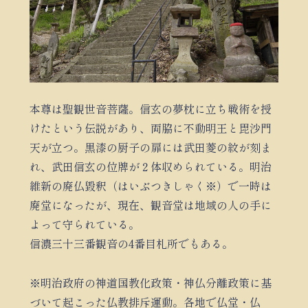
本尊は聖観世音菩薩。信玄の夢枕に立ち戦術を授
けたという伝説があり、両脇に不動明王と毘沙門
天が立つ。黒漆の厨子の扉には武田菱の紋が刻ま
れ、武田信玄の位牌が２体収められている。明治
維新の廃仏毀釈（はいぶつきしゃく※）で一時は
廃堂になったが、現在、観音堂は地域の人の手に
よって守られている。
信濃三十三番観音の4番目札所でもある。
※明治政府の神道国教化政策・神仏分離政策に基
づいて起こった仏教排斥運動。各地で仏堂・仏