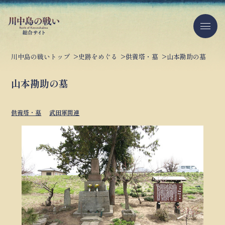
川中島の戦いトップ
史跡をめぐる
供養塔・墓
山本勘助の墓
山本勘助の墓
供養塔・墓
武田軍関連