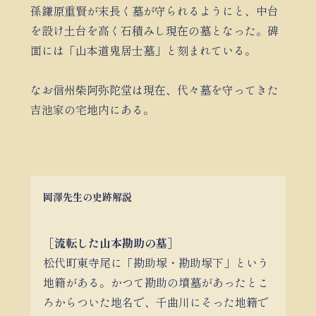
孫鎌原重賢が末長く墓が守られるようにと、中台
を設け土台を高く石積みし現在の墓となった。碑
面には「山本道鬼居士墓」と刻まれている。
なお信州柴阿弥陀堂は現在、代々墓を守ってきた
吉池家の宅地内にある。
岡澤先生の史跡解説
［流転した山本勘助の墓］
松代町東寺尾に「勘助塚・勘助塚下」という
地籍がある。かつて勘助の墳墓があったとこ
ろからついた地名で、千曲川にそった地籍で