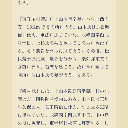
ある。
『東寺尾村誌』に「山本晴幸墓。本村北西の
方、1.5Km ほどの所にある。山本氏は武田晴
信に仕え、軍法に通じていた。永祿四辛酉九
月十日、上杉氏の兵と戦ってこの地に戦没す
る。その遺骨を葬った所である。その後、松
代藩士原正盛、遺骨を分かち、柴阿弥陀堂の
庭前に葬り、石碑を建てる。故に今に至って
同所にも山本氏の墓がある」とある。
『柴村誌』には、「山本勘助晴幸墓。村の北
西の方、阿弥陀堂境内にある。山本氏は三州
牛久保の人。武田晴信に仕え、すこぶる軍略
に優れていた。永祿四辛酉九月十日、川中島
の役に戦死し、東寺尾村松原に埋葬する。し