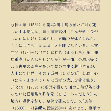
永禄４年（1561）の第4次川中島の戦いで討ち死に
した山本勘助は、陣ヶ瀬東高畑（じんがせ・ひが
したかばたけ）に葬られ、五輪塔が建てられた。
ここは今でも「勘助塚」とも呼ばれている。元文
年間（1736～1741年）に松代（まつしろ）藩士鎌
原重孝（かんばらしげたか）が千曲川の増水等に
よる古墳の荒廃を憂いて墓の再建に着手するが、
志半ばで他界。その子重栄（しげひで）と原正盛
（はら・まさもり）らは重孝の遺志を受け継ぎ、
元文4年（1739）に私財を投じて川の自然堤防に建
っていた信州柴阿弥陀堂（しば・あみだどう）の
境内に遺骨を移し、墓碑を建立した。文化6年
（1809）には勘助の没後250年にあわせて、重孝の