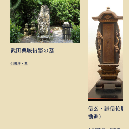
武田典厩信繁の墓
供養塔・墓
信玄・謙信位牌
勧進）