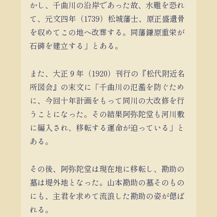
かし、千曲川の沿岸であった故、水難を恐れ
て、元文四年（1739）松城藩士、原正盛遺骨
を収めてこの地へ改葬する。同藩鎌原重栄が
石碑を建立する」とある。
また、大正９年（1920）刊行の『松代附近名
所図会』の末文に「千曲川の氾濫を防ぐため
に、今回十年計画をもって同川の大改修を行
うことになった。その結果阿弥陀堂も河川敷
に編入され、移転する運命が迫っている」と
ある。
その後、阿弥陀堂は現在地に移転し、勘助の
墓は堤外地となった。山本勘助の墓そのもの
にも、主君を求めて流浪した勘助の姿が偲ば
れる。