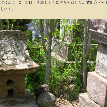
攻により、2月25日、落城とともに討ち死にした。武田方・室
という。