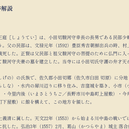
跡解説
正庭［しょうてい］は、小田切駿河守幸長の長男である民部少
う。父の民部は、文禄元年（1592）豊臣秀吉朝鮮出兵の時、村
戦死した。正賢は父民部と祖父駿河守の菩提のために仏門に入
て駿河守夫妻の墓を建立した。当寺には小田切氏守護の弁才天
しげの）の氏族で、佐久郡小田切郷（佐久市臼田 切原）に分地
らしな）・水内の犀川辺りに移り住み、吉窪城を築き、小市（
）・今里内後（いまさとうちご／長野市川中島町上屋敷）・今
町下屋敷）に館を構えて、この地方を領した。
義清に属した。天文22年（1553）から始まる川中島の戦い
抗した。弘治3年（1557）2月、葛山（かつらやま）城主 落