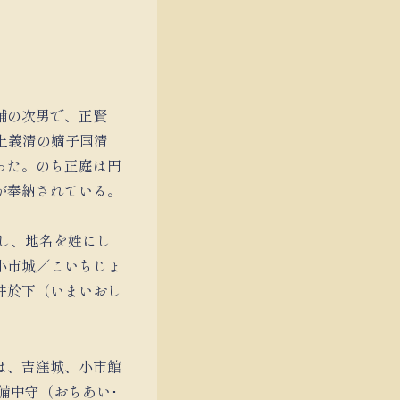
輔の次男で、正賢
上義清の嫡子国清
った。のち正庭は円
が奉納されている。
し、地名を姓にし
小市城／こいちじょ
井於下（いまいおし
では、吉窪城、小市館
合備中守（おちあい･