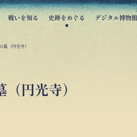
戦いを知る
史跡をめぐる
デジタル博物
の墓（円光寺）
墓（円光寺）