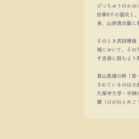
びっちゅうのかみ
田軍8千の猛攻と
来、山岸清兵衛に
そのとき武田晴信
城において、その
す忠信に励むよう
葛山落城の時「首
されているのは小
久保寺大学・平林
郷（ひがのとめご