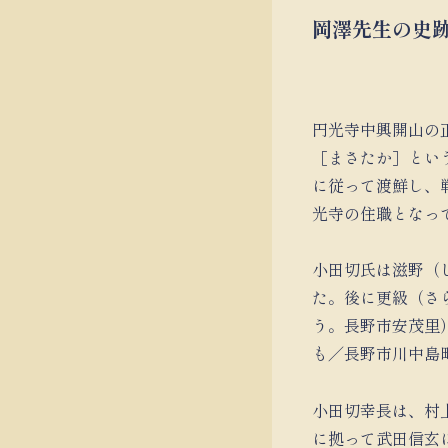
岡澤先生の史
円光寺中興開山の
［まさたか］とい
に従って渡鮮し、
光寺の住職となっ
小田切氏は滋野（
た。後に更級（さ
う。長野市安茂里
も／長野市川中島
小田切幸長は、村上
に拠って武田信玄に