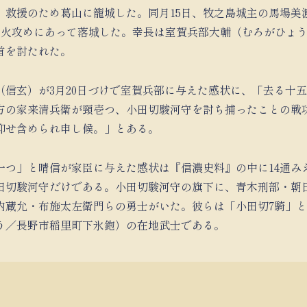
）救援のため葛山に籠城した。同月15日、牧之島城主の馬場美
、火攻めにあって落城した。幸長は室賀兵部大輔（むろがひょ
首を討たれた。
（信玄）が3月20日づけで室賀兵部に与えた感状に、「去る十
方の家来清兵衛が頸壱つ、小田切駿河守を討ち捕ったことの戦
仰せ含められ申し候。」とある。
一つ」と晴信が家臣に与えた感状は『信濃史料』の中に14通み
田切駿河守だけである。小田切駿河守の旗下に、青木刑部・朝
内蔵允・布施太左衛門らの勇士がいた。彼らは「小田切7騎」
う／長野市稲里町下氷鉋）の在地武士である。