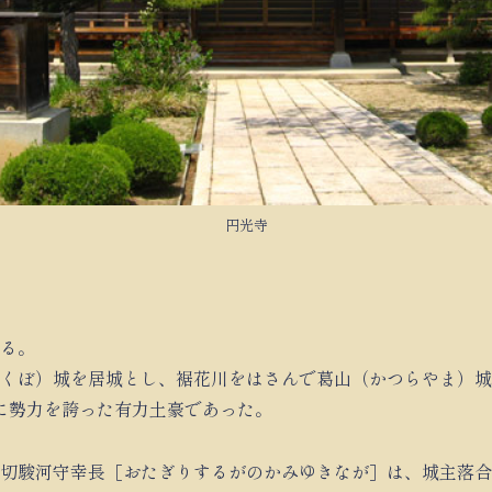
円光寺
る。
くぼ）城を居城とし、裾花川をはさんで葛山（かつらやま）城
に勢力を誇った有力土豪であった。
小田切駿河守幸長［おたぎりするがのかみゆきなが］は、城主落