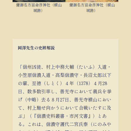
健御名方富命彦神社（横山
健御名方富命彦神社（横山
城跡）
城跡）
岡澤先生の史跡解説
「信州凶徒、村上中務大輔（たいふ）入道・
小笠原信濃入道・高梨信濃守・長沼太郎以下
の輩、至徳（しとく）４年（1378）４月28
日、数多数引率し、善光寺において義兵を挙
げ（中略）去る８月27日、善光寺横山におい
て、村上馳せ向かうにおいて合戦いたすに及
ぶ」（『信濃史料叢書・市河文書』）とあ
る。これは、信濃守護代二宮氏泰（にのみや