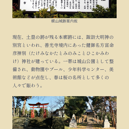
横山城跡案内板
現在、土塁の跡が残る本廓跡には、諏訪大明神の
別宮といわれ、善光寺境内にあった健御名方富命
彦神別（たけみなかたとみのみことひこかみわ
け）神社が建っている。一帯は城山公園として整
備され、動物園やプール、少年科学センター、美
術館などが点在し、春は桜の名所として多くの
人々で賑わう。