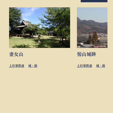
妻女山
髻山城跡
上杉軍関連
城・館
上杉軍関連
城・館
武