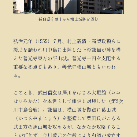
長野県庁屋上から横山城跡を望む
弘治元年（1555）７月、村上義清・高梨政頼らに
援助を請われ川中島に出陣した上杉謙信が陣を構
えた善光寺東方の平山城。善光寺一円を支配する
重要な拠点でもあり、善光寺横山城ともいわれ
る。
このとき、武田信玄は犀川をはさみ大堀館（おお
ぼりやかた）を本営として謙信と対峙した（第2次
川中島合戦）。謙信は、横山城を拠点に葛山城
（かつらやまじょう）を整備して栗田氏がこもる
武田方の旭山城を攻めるが、なかなか攻略するこ
とができず、今川義元の仲裁により和議が成立す