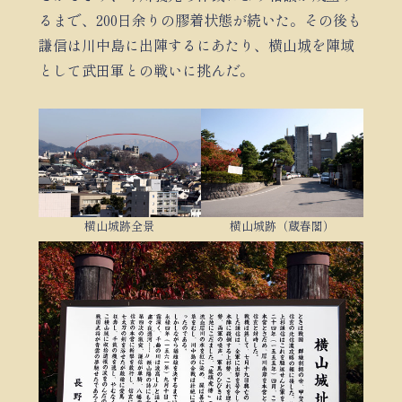
るまで、200日余りの膠着状態が続いた。その後も
謙信は川中島に出陣するにあたり、横山城を陣域
として武田軍との戦いに挑んだ。
横山城跡全景
横山城跡（蔵春閣）