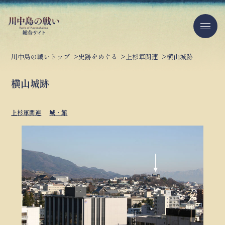
川中島の戦いトップ
史跡をめぐる
上杉軍関連
横山城跡
横山城跡
上杉軍関連
城・館