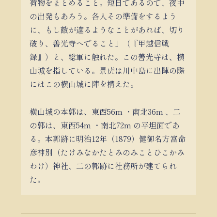
荷物をまとめること。短日であるので、夜中
の出発もあろう。各人その準備をするよう
に、もし敵が遮るようなことがあれば、切り
破り、善光寺へでること」（『甲越信戦
録』）と、総軍に触れた。この善光寺は、横
山城を指している。景虎は川中島に出陣の際
にはこの横山城に陣を構えた。
横山城の本郭は、東西56m ・南北36m 、二
の郭は、東西54m ・南北72m の平坦面であ
る。本郭跡に明治12年（1879）健御名方富命
彦神別（たけみなかたとみのみことひこかみ
わけ）神社、二の郭跡に社務所が建てられ
た。