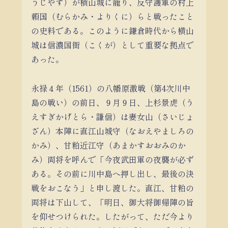
うじやす）が横山城に籠り、反守護軍の村上
頼国（むらかみ・よりくに）らと戦ったこと
の史料である。このように鎌倉時代から横山
城は信濃国衙（こくが）として重要な拠点で
あった。
永禄４年（1561）の八幡原激戦（第4次川中
島の戦い）の前日、９月９日、上杉景虎（う
えすぎかげとら・謙信）は妻女山（さいじょ
ざん）本陣に直江山城守（なおえやましろの
かみ）、甘粕近江守（あまかすおおみのか
み）両将を呼んで「今夜武田軍の夜襲が必ず
ある。その前に川中島へ押し出し、最後の決
戦をおこなう」と申し渡した。直江、甘粕の
両将は下山して、「明日、御大将御帰陣の旨
を仰せつけられた。したがって、ただ今より