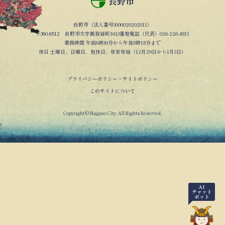
長野市
長野市（法人番号3000020202011）
〒380-8512 長野市大字鶴賀緑町1613番地電話（代表）026-226-4911
業務時間 午前8時30分から午後5時15分まで
休日 土曜日、日曜日、祝休日、年末年始（12月29日から1月3日）
プライバシーポリシー・サイトポリシー
このサイトについて
Copyright © Nagano City. All Rights Reserved.
AI
チャット
ボット