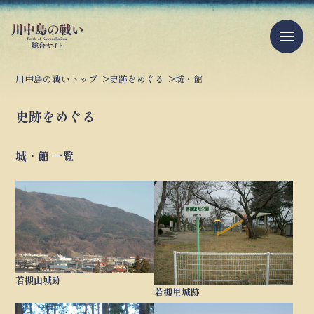
川中島の戦いトップ
史跡をめぐる
城・館
史跡をめぐる
城・館 一覧
若槻山城跡
若槻里城跡