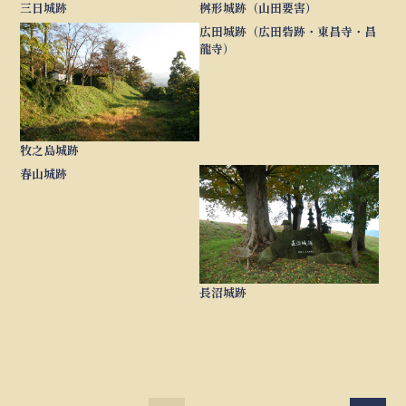
三日城跡
桝形城跡（山田要害）
広田城跡（広田砦跡・東昌寺・昌
龍寺）
牧之島城跡
春山城跡
長沼城跡