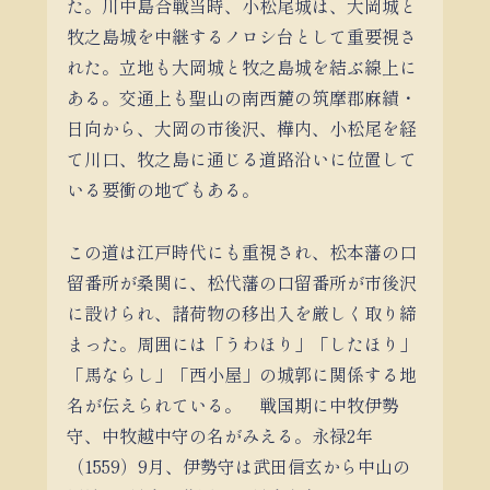
た。川中島合戦当時、小松尾城は、大岡城と
牧之島城を中継するノロシ台として重要視さ
れた。立地も大岡城と牧之島城を結ぶ線上に
ある。交通上も聖山の南西麓の筑摩郡麻績・
日向から、大岡の市後沢、樺内、小松尾を経
て川口、牧之島に通じる道路沿いに位置して
いる要衝の地でもある。
この道は江戸時代にも重視され、松本藩の口
留番所が桑関に、松代藩の口留番所が市後沢
に設けられ、諸荷物の移出入を厳しく取り締
まった。周囲には「うわほり」「したほり」
「馬ならし」「西小屋」の城郭に関係する地
名が伝えられている。 戦国期に中牧伊勢
守、中牧越中守の名がみえる。永禄2年
（1559）9月、伊勢守は武田信玄から中山の