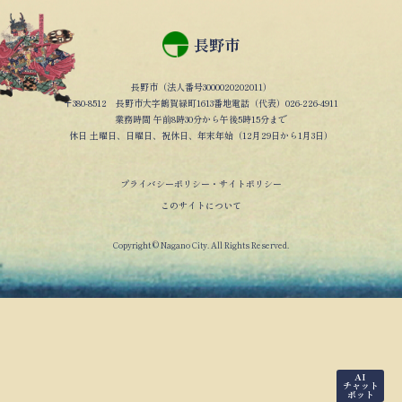
長野市
長野市（法人番号3000020202011）
〒380-8512 長野市大字鶴賀緑町1613番地電話（代表）026-226-4911
業務時間 午前8時30分から午後5時15分まで
休日 土曜日、日曜日、祝休日、年末年始（12月29日から1月3日）
プライバシーポリシー・サイトポリシー
このサイトについて
Copyright © Nagano City. All Rights Reserved.
AI
チャット
ボット