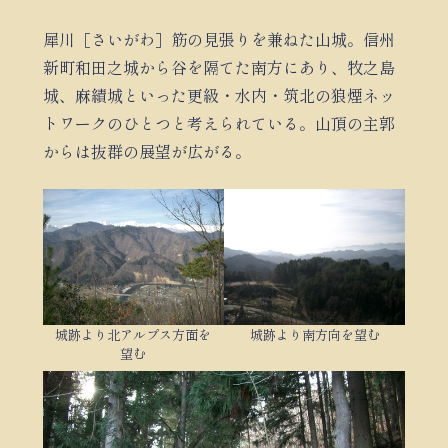
犀川［さいがわ］筋の見張りを兼ねた山城。信州
新町和田之城から谷を隔てた南方にあり、牧之島
城、麻績城といった更級・水内・筑北の狼煙ネッ
トワークのひとつと考えられている。山頂の主郭
からは抜群の展望が広がる。
城跡より北アルプス方面を
城跡より南方向を望む
望む