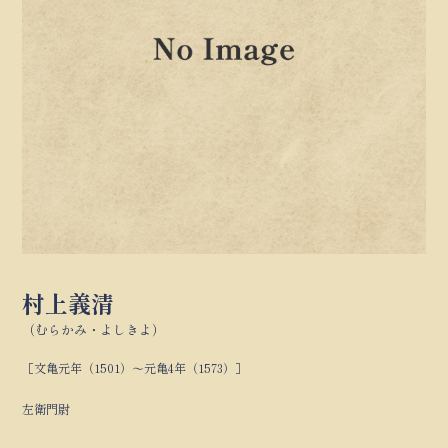
村上義清
（むらかみ・よしきよ）
［文亀元年（1501）～元亀4年（1573）］
左衛門尉