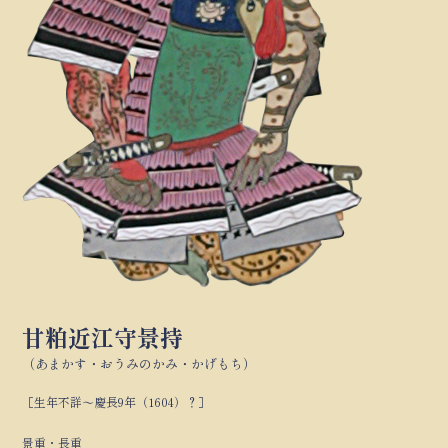
甘粕近江守景持
（あまかす・おうみのかみ・かげもち）
［生年不詳～慶長9年（1604）？］
景重・長重