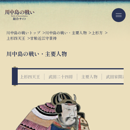
川中島の戦いトップ
川中島の戦い・主要人物
上杉方
上杉四天王
甘粕近江守景持
川中島の戦い・主要人物
上杉四天王
武田二十四将
主要人物
武田家関連