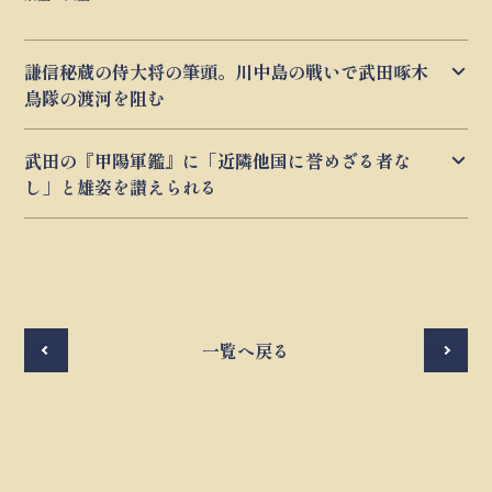
謙信秘蔵の侍大将の筆頭。川中島の戦いで武田啄木
鳥隊の渡河を阻む
武田の『甲陽軍鑑』に「近隣他国に誉めざる者な
し」と雄姿を讃えられる
前へ
一覧へ戻る
次へ