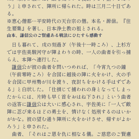
う」と申されて、陣所に帰られた。時は三月二十日であ
る。
※恵心僧都…平安時代の天台宗の僧。本名・源信。『往
生要集』を著し、日本浄土教の祖とされる。
山本、謙信公のご賢慮ある戦法にひたすら感動す
日も暮れて、戌の刻過ぎ（午後十一時ころ）、上杉方
では宇佐美駿河守が陣まわりの時、一人の曲者を引っ捕
らえ、本陣へ連行した。
謙信
公が彼の曲者を問いつめれば、「今宵九つの鐘
（午前零時ころ）を合図に越後の陣に火をかけ、火の手
を合図に甲州勢が川を渡り、夜討ちをかける手はずであ
る」と白状した。「仕損じて捕われの身となってしまっ
たからには、片時も早く首をおはね下され」という曲者
の返答に
謙信
公は大いに感心され、宇佐美に「一人で敵
陣に忍び来るほどの勇士を、情けなく処刑するのはいか
がかな。彼の望む通り陣所に火をかけさせ、帰すがよか
ろう」と申された。
曲者、「それはご恩を仇に相なる儀。ご慈悲のご賢慮