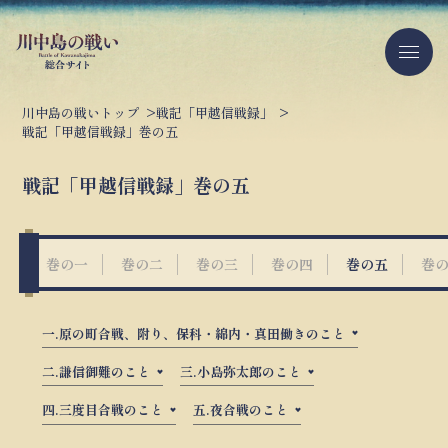
川中島の戦いトップ
戦記「甲越信戦録」
戦記「甲越信戦録」巻の五
戦記「甲越信戦録」巻の五
巻の一
巻の二
巻の三
巻の四
巻の五
巻
一.原の町合戦、附り、保科・綿内・真田働きのこと
二.謙信御難のこと
三.小島弥太郎のこと
四.三度目合戦のこと
五.夜合戦のこと