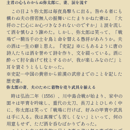
主君の心もわからぬ弥太郎に、妻、涙を流す
この日より弥太郎は毎夜鳥撃ちに出る。咎める者にも
構わぬ夫の傍若無人の振舞いにたまりかねた妻は、「大
将のご仁心にお心づきなされないのですか」と涙を流し
て酒を慎むよう諫めた。しかし、弥太郎は笑って、「戦
場で一騎当千の士を鳥と命を替える愚将があろうか。夫
の酒は一生の癖と思え。『史記』※にもあるように唐の
詩人たちは酒を誉めて詩を作り、文を綴っている。酒に
酔って肘を曲げて枕とするのが、我が楽しみなのだ」と
耳を貸そうともしなかった。
※史記…中国の黄帝から前漢の武帝までのことを記した
歴史書。
弥太郎の妻、夫のために着物を売り武具を揃える
時は弘治二年（1556）、川中島合戦が始まり、家中の
面々は甲冑を吟味し、重代の太刀、長刀よとひしめく中
に、弥太郎は笑って「戦場に行けば、好みの甲冑や武具
は手に入る。我は真裸でも苦しくない」といって、何の
用意もせず、ただ酒を呑むばかりであった。