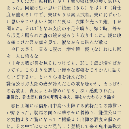
こうした夫に献身的に尽くす妻の姿は気の毒で哀れで
あった。同輩は思い思いに綾羅（きら）を尽くす（身仕
度を整える）中で、夫ばかりは素肌武者。夫に恥ずかし
い思いをさせまいと案じた妻は、衣類を売って鎧、甲を
調えた。それでもなお支度の不足を嘆き、嫁ぐ時、母か
ら形見と贈られた唐の鏡を売ろうと取り出した。鏡に映
る頬こけた吾が顔を見て、涙ながらに詠んだ歌は
今日の身と 見るに涙の 増す鏡 褻（な）れにし影
を 人に語るな
（「今の我が身を見るにつけても、悲しく涙が増すばか
りです。このような悲しい惨めな容姿をどうか人に語ら
ないで下さい」という心境を詠んだ歌）
謙信
公は弥太郎の妻が詠んだこの歌を聴かれ、あっぱれ
の名歌よ、貞女よとお誉めになり、深く感動された。
謙信公、弥太郎に自分の甲冑を与え、妻をいたわるよう諭す
春日山城には信州川中島へ出陣する武将たちの勢揃い
が始まった。騎馬の面々は華やかに着飾り、
謙信
公は二
の丸櫓よりご覧になってご機嫌よく出陣の酒宴を催され
た。その中ではなはだ見苦しく登城して来る鬼小島弥太