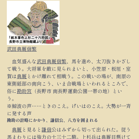
武田典厩信繁
血気盛んな
武田典厩信繁
、馬を進め、太刀抜きかざし
て戦う。大将軍を敵に見られまいと、小笠原・板垣・室
賀は
典厩
とかけ離れて相戦う。この戦いの場が、南原の
東側砥部の南向こう、いま合戦場といわれるところで、
俗に
勘助宮
（長野市 南長野運動公園一帯の地）とい
う。
※鯨波の声……ときのこえ。げいはのこえ。大勢が一斉
に発する声
勘助の計略にかかり、謙信公、八方を囲まれる
典厩
と見ると
謙信
公はみずから切って出られた。従う
馬まわりには強力の士三十二騎。上杉兵は
典厩
目懸けて