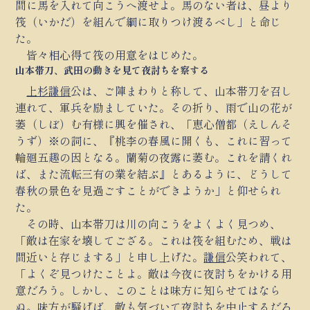
間に馬を入れて向こうへ渡せよ。馬のない者は、昼より
筏（いかだ）を組んで綱に取りつけ渡るべし」と命じ
た。
皆々相心得て筏の用意をはじめた。
山本帯刀、武田の動きを見て夜討ちを察する
上杉謙信
公は、ご陣まわりと称して、山本帯刀を召し
連れて、軍兵を励ましていた。その折り、雨で山の花が
萎（しぼ）む有様に興を催され、「恵心僧都（えしんそ
うず）※の詞に、『桃李の春風に開くも、これに習って
輪廻五趣の因となる。蘭菊の夜露に萎む。これを請くれ
ば、また流転三有の業を結ぶ』とあるように、どうして
春秋の景色を見過ごすことができようか」と仰せられ
た。
その時、山本帯刀は川の向こうをよくよく見つめ、
「敵は在家を壊してござる。これは筏を組むため、戦は
間近いと存じまする」と申し上げた。
謙信
公笑われて、
「よくぞ見つけたことよ。敵は今夜に夜討ちをかける用
意だろう。しかし、このことは味方に知らせてはなら
ぬ。味方が騒げば、敵も気づいて夜討ちを中止するだろ