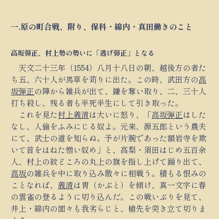
一.原の町合戦、附り、保科・綿内・真田働きのこと
高坂弾正、村上勢の勢いに「逃げ弾正」となる
天文二十三年（1554）八月十八日の朝、越後方の者た
ち五、六十人が馬草を苅りに出た。この時、武田方の
高
坂弾正
の陣から雑兵が出て、鎌を奪い取り、二、三十人
打ち殺し、残る者も半死半生にして引き取った。
これを見た
村上義清
は大いに怒り、「
高坂弾正
はした
なし、人倫をふみにじる奴よ。元来、源五郎という農夫
にて、武士の道を知らぬ。予が片腕であった額岩寺を欺
いて首をはねた憎い奴め」と、高梨・須田はじめ五百余
人、村上の紋どころの丸上の旗を指し上げて踊り出て、
高坂
の雑兵を中に取り込み散々に相戦う。積もる恨みの
ことなれば、
義清
は冑（かぶと）を傾け、真一文字に春
の雲雀の登るように切り込んだ。この戦いぶりを見て、
井上・綿内の面々も我劣らじと、槍先を突き立て切りま