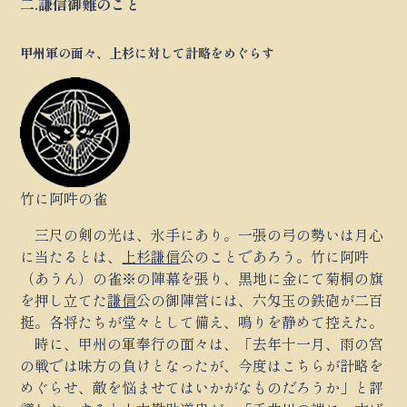
二.謙信御難のこと
甲州軍の面々、上杉に対して計略をめぐらす
竹に阿吽の雀
三尺の剣の光は、氷手にあり。一張の弓の勢いは月心
に当たるとは、
上杉謙信
公のことであろう。竹に阿吽
（あうん）の雀※の陣幕を張り、黒地に金にて菊桐の旗
を押し立てた
謙信
公の御陣営には、六匁玉の鉄砲が二百
挺。各将たちが堂々として備え、鳴りを静めて控えた。
時に、甲州の軍奉行の面々は、「去年十一月、雨の宮
の戦では味方の負けとなったが、今度はこちらが計略を
めぐらせ、敵を悩ませてはいかがなものだろうか」と評