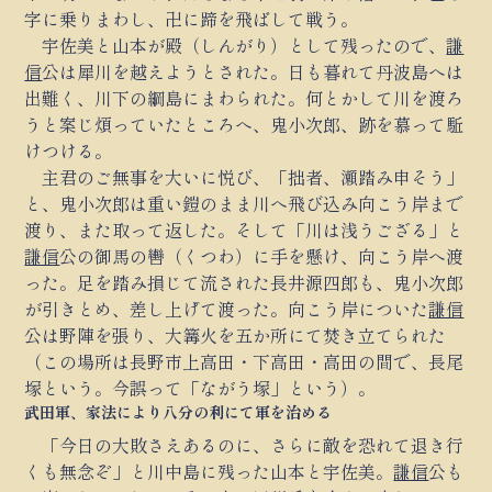
字に乗りまわし、卍に蹄を飛ばして戦う。
宇佐美と山本が殿（しんがり）として残ったので、
謙
信
公は犀川を越えようとされた。日も暮れて丹波島へは
出難く、川下の綱島にまわられた。何とかして川を渡ろ
うと案じ煩っていたところへ、鬼小次郎、跡を慕って駈
けつける。
主君のご無事を大いに悦び、「拙者、瀬踏み申そう」
と、鬼小次郎は重い鎧のまま川へ飛び込み向こう岸まで
渡り、また取って返した。そして「川は浅うござる」と
謙信
公の御馬の轡（くつわ）に手を懸け、向こう岸へ渡
った。足を踏み損じて流された長井源四郎も、鬼小次郎
が引きとめ、差し上げて渡った。向こう岸についた
謙信
公は野陣を張り、大篝火を五か所にて焚き立てられた
（この場所は長野市上高田・下高田・高田の間で、長尾
塚という。今誤って「ながう塚」という）。
武田軍、家法により八分の利にて軍を治める
「今日の大敗さえあるのに、さらに敵を恐れて退き行
くも無念ぞ」と川中島に残った山本と宇佐美。
謙信
公も