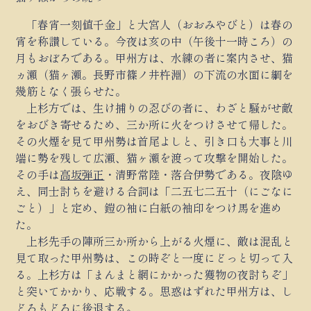
「春宵一刻値千金」と大宮人（おおみやびと）は春の
宵を称讃している。今夜は亥の中（午後十一時ころ）の
月もおぼろである。甲州方は、水練の者に案内させ、猫
ヵ瀬（猫ヶ瀬。長野市篠ノ井杵淵）の下流の水面に綱を
幾筋となく張らせた。
上杉方では、生け捕りの忍びの者に、わざと騒がせ敵
をおびき寄せるため、三か所に火をつけさせて帰した。
その火煙を見て甲州勢は首尾よしと、引き口も大事と川
端に勢を残して広瀬、猫ヶ瀬を渡って攻撃を開始した。
その手は
高坂弾正
・清野常陸・落合伊勢である。夜陰ゆ
え、同士討ちを避ける合詞は「二五七二五十（にごなに
ごと）」と定め、鎧の袖に白紙の袖印をつけ馬を進め
た。
上杉先手の陣所三か所から上がる火煙に、敵は混乱と
見て取った甲州勢は、この時ぞと一度にどっと切って入
る。上杉方は「まんまと網にかかった獲物の夜討ちぞ」
と突いてかかり、応戦する。思惑はずれた甲州方は、し
どろもどろに後退する。