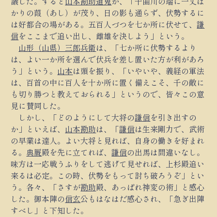
議した。すると
山本勘助道鬼
が、「千曲川の端に一丈ば
かりの葭（あし）が茂り、日の影も通らず、伏勢するに
は好都合の場がある。五百人づつを七か所に伏せて、
謙
信
をここまで追い出し、雌雄を決しよう」という。
山形（山県）三郎兵衛
は、「七か所に伏勢するより
は、よい一か所を選んで伏兵を差し置いた方が利があろ
う」という。
山本
は頭を振り、「いやいや、義経の軍法
は、百首の中に百人を十か所に置く備えこそ、千の敵に
も切り勝つと教えておられる」というので、皆々この意
見に賛同した。
しかし、「どのようにして大将の
謙信
を引き出すの
か」といえば、
山本勘助
は、「
謙信
は生来剛力で、武術
の早業は達人。よい大将と見れば、自身の働きを好まれ
る。
典厩
殿を先に立てれば、
謙信
の出馬は間違いなし。
味方は一応戦うふりをして逃げて見せれば、上杉殿追い
来るは必定。この時、伏勢をもって討ち破ろうぞ」とい
う。各々、「さすが
勘助
殿、あっぱれ神変の術」と感心
した。御本陣の
信玄
公もはなはだ感心され、「急ぎ出陣
すべし」と下知した。