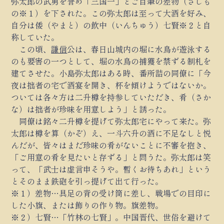
弥太郎の武勇を誉め「三国一」とご自筆の差物（さしも
の※１）を下された。この弥太郎は至って大酒を好み、
自分は倭（やまと）の飲中（いんちゅう）七賢※２と自
称していた。
この頃、
謙信
公は、春日山城内の堀に水鳥が遊泳する
のも要害の一つとして、堀の水鳥の捕獲を禁ずる制札を
建てさせた。小島弥太郎はある時、番所詰の同僚に「今
夜は拙者の宅で酒宴を開き、杯を傾けようではないか。
ついては各々方は二升樽を持参していただき、肴（さか
な）は拙者が珍味を用意しよう」と誘った。
同僚は銘々二升樽を提げて弥太郎宅にやって来た。弥
太郎は樽を算（かぞ）え、一斗六升の酒に不足なしと悦
んだが、皆々はまだ珍味の肴がないことに不審を抱き、
「ご用意の肴を見たいと存ずる」と問うた。弥太郎は笑
って、「武士は虚言申そうや。暫くお待ちあれ」という
とそのまま鉄砲を引っ提げて出て行った。
※１）差物…具足の背の受け筒に差し、戦場での目印に
した小旗、または飾りの作り物。旗差物。
※２）七賢…「竹林の七賢」。中国晋代、世俗を避けて