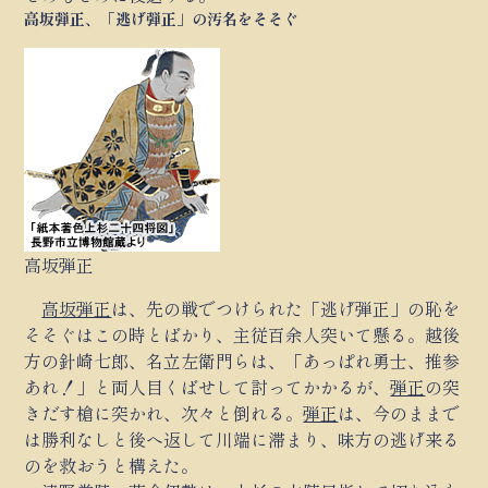
高坂弾正、「逃げ弾正」の汚名をそそぐ
高坂弾正
高坂弾正
は、先の戦でつけられた「逃げ弾正」の恥を
そそぐはこの時とばかり、主従百余人突いて懸る。越後
方の針崎七郎、名立左衛門らは、「あっぱれ勇士、推参
あれ！」と両人目くばせして討ってかかるが、
弾正
の突
きだす槍に突かれ、次々と倒れる。
弾正
は、今のままで
は勝利なしと後へ返して川端に滞まり、味方の逃げ来る
のを救おうと構えた。