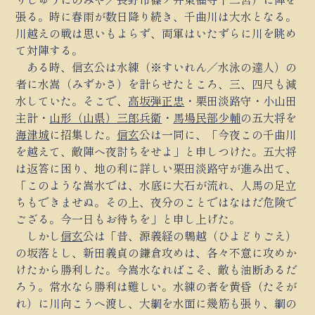
張る。時に春雨が数日降り続き、千曲川は大水となる。
川越えの戦は思いもよらず、両軍はいたずらに川を眺め
て対陣する。
ある時、信玄公は水練（※すいれん／水泳の達人）の
者に水嵩（みずかさ）を計らせたところ、三、四尺も減
水していた。そこで、
高坂弾正忠
・栗田淡路守・小山田
主計・
山形（山県）三郎兵衛
・
馬場民部少輔
の五大将を
海津城
に招集した。
信玄
公は一同に、「今夜この千曲川
を越えて、敵陣へ夜討ちをせよ」と申しつけた。五大将
は返答に困り、地の利に詳しい栗田淡路守が進み出て、
「このような嵩水では、水底に大石が流れ、人馬の足立
ちもできませぬ。その上、夜分のことではなはだ危険で
ござる。今一日もお待ちを」と申し上げた。
しかし
信玄
公は「昔、源義経の鵯越（ひよどりごえ）
の坂落とし、新田義貞の鎌倉攻めは、各々不意に攻めか
けたから勝利した。今嵩水なればこそ、敵も油断あるだ
ろう。常水なら勝利は難しい。水練の者を黄昏（たそが
れ）に川向こうへ渡し、大綱を水面に幾筋も張り、綱の