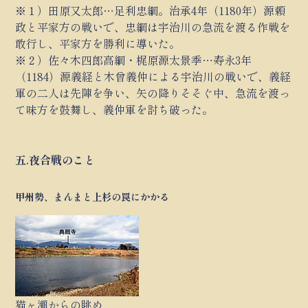
※１）田原又太郎…足利忠綱。治承4年（1180年）源頼
政と平家方の戦いで、忠綱は宇治川の急流を渡る作戦を
敢行し、平家方を勝利に導いた。
※２）佐々木四郎高綱・梶原源太景季…寿永3年
（1184）源義経と木曾義仲による宇治川の戦いで、義経
軍の二人は先陣を争い、矢の降りそそぐ中、急流を渡っ
て味方を鼓舞し、義仲軍を討ち破った。
五.夜合戦のこと
甲州勢、まんまと上杉の罠にかかる
猫ヶ瀬からの眺め