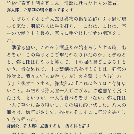
竹林で音楽と酒を楽しみ、清談に耽った七人の隠者。
弥太郎、ご禁制の鴨を獲って肴とす
しばらくすると弥太郎は獲物の鴨を鉄砲に引っ懸け戻
って来た。朋輩八人は手を打ち、「これは、これは、亭
主のお働き」と誉め、直ちに手分けして肴の調理をし
た。
準備も整い、これから酒盛りが始まろうとする時、あ
る者が「この鳥はどこで撃たれなされたのか」と尋ねる
と、弥太郎はにやっと笑って、「お堀の鴨でござる」と
いう。皆な呆れて、「ご禁制の鳥を捕えるとは、狂気の
沙汰よ。我々までもお咎（とが）めを蒙（こうむ）ろ
う」と後ずさりする。弥太郎は「これは各々はご存知な
いこと。お咎めは弥太郎一人でござる。ご遠慮なく食べ
たまえ」というが、一人も食べる者はいない。弥太郎は
一人で存分に呑み喰いし、その場に酔い伏した。八人の
面々は、嫌気がさして、挨拶もそこそこに気分を悪くし
て立ち帰った。
謙信公、弥太郎に立腹するも、酒の科と許す