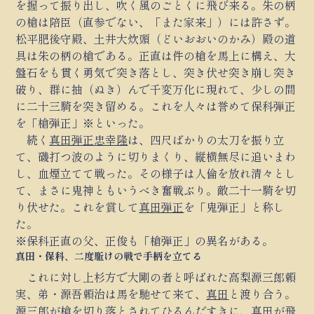
を握って振り出し、吹く風のごとくに飛び来る。朱の柄
の槍は陪臣（直参でない、「また家来」）には許さず。
松平肥後守殿、土井大炊頭（どいおおいのかみ）殿の道
具は朱の柄の槍である。正直は件の槍を馬上に構え、大
盤石をも貫く勇気で突き落とし、突き伏せ突き崩し突き
破り、群に抽（ぬき）んで千変万化に現れて、少しの間
に二十三騎を突き留める。これを人々は誉めて保科弾正
を「槍弾正」※といった。
続く
真田弾正忠幸隆
は、四尺ばかりの太刀を振り立
て、磯打つ波のように切りまくり、縦横無尽に追いまわ
し、血煙立てて戦った。その様子は人倫を放れ清々とし
て、まさに鬼神ともいうべき奮戦ぶり。敵二十一騎を切
り伏せた。これを賞して
真田弾正
を「鬼弾正」と称し
た。
※保科正直の父、正俊も「槍弾正」の異名がある。
真田・保科、二度駈けの戦で手柄を立てる
これに対し上杉方で大剛の者と呼ばれた高梨源三郎頼
実、弟・源吾頼治は馬を馳せて来て、
真田
と渡り合う。
源三郎が槍を切り落とされてひるんだすきに、
真田
が飛