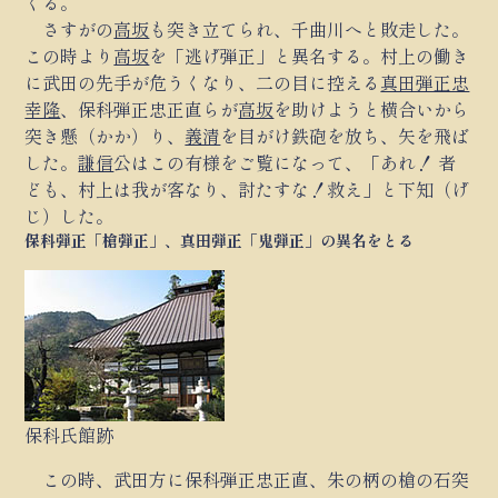
くる。
さすがの
高坂
も突き立てられ、千曲川へと敗走した。
この時より
高坂
を「逃げ弾正」と異名する。村上の働き
に武田の先手が危うくなり、二の目に控える
真田弾正忠
幸隆
、保科弾正忠正直らが
高坂
を助けようと横合いから
突き懸（かか）り、
義清
を目がけ鉄砲を放ち、矢を飛ば
した。
謙信
公はこの有様をご覧になって、「あれ！ 者
ども、村上は我が客なり、討たすな！救え」と下知（げ
じ）した。
保科弾正「槍弾正」、真田弾正「鬼弾正」の異名をとる
保科氏館跡
この時、武田方に保科弾正忠正直、朱の柄の槍の石突