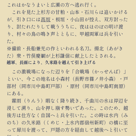
これはかなうまいと広瀬の方へ逃れ行く。
これを見た上杉方の甘粕・山本・石川らは追いかける
が、引き口には
高坂
・板垣・小山田が控え、双方討った
り、討たれたりして戦ううちに、夜はほのぼの明け渡
り、村々の鳥の鳴き声とともに、甲越両軍は兵を引い
た。
※備前・長船兼光の作といわれる名刀。揚北（あがき
た）衆・竹俣慶綱が上杉謙信に献上したとされる。
越軍、長雨により、久米路を越えて引き上げる
この激戦場になった辺りを「合戦場（かっせんば）」
といい、今この地名は小森村（長野市篠ノ井小森）・戸
部村（同市川中島町戸部）・原村（同市川中島町南原）
にある。
霖雨（りんう）暇なく降り続き、千曲川の水は岸辺を
浸して溯り、山を押し崩す勢いであった。このため、越
後方は仕方なく自国へと兵を引いた。この時は水内（み
のち）の久米路（くめじ・上水内郡信州新町）の橋に至
って犀川を渡って、戸隠の方を経由して越後へと引いて