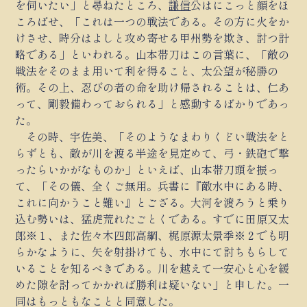
を伺いたい」と尋ねたところ、
謙信
公はにこっと顔をほ
ころばせ、「これは一つの戦法である。その方に火をか
けさせ、時分はよしと攻め寄せる甲州勢を欺き、討つ計
略である」といわれる。山本帯刀はこの言葉に、「敵の
戦法をそのまま用いて利を得ること、太公望が秘勝の
術。その上、忍びの者の命を助け帰されることは、仁あ
って、剛毅備わっておられる」と感動するばかりであっ
た。
その時、宇佐美、「そのようなまわりくどい戦法をと
らずとも、敵が川を渡る半途を見定めて、弓・鉄砲で撃
ったらいかがなものか」といえば、山本帯刀頭を振っ
て、「その儀、全くご無用。兵書に『敵水中にある時、
これに向かうこと難い』とござる。大河を渡ろうと乗り
込む勢いは、猛虎荒れたごとくである。すでに田原又太
郎※１、また佐々木四郎高綱、梶原源太景季※２でも明
らかなように、矢を射掛けても、水中にて討ちもらして
いることを知るべきである。川を越えて一安心と心を緩
めた隙を討ってかかれば勝利は疑いない」と申した。一
同はもっともなことと同意した。