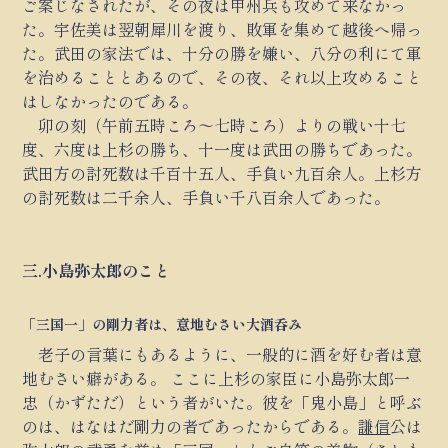
ご案じなされたが、その夜は甲州兵も攻めて来なかっ
た。宇佐美は翌朝犀川を渡り、敗軍を集めて越後へ帰っ
た。武田の家法では、十分の勝を嫌い、八分の利にて軍
を治めることとあるので、その夜、それ以上攻めること
はしなかったのである。
卯の刻（午前五時ころ～七時ころ）よりの戦い十七
度、六度は上杉の勝ち、十一度は武田の勝ちであった。
武田方の討死数は千百十五人、手負い九百余人。上杉方
の討死数は二千余人、手負い千八百余人であった。
三.小島弥太郎のこと
「三国一」の剛力者は、意地むさい大酒呑み
老子の言葉にもあるように、一般的に酒を好む者は意
地むさい癖がある。 ここに上杉の家臣に小島弥太郎一
忠（かずただ）という者がいた。彼を「鬼小島」と呼ぶ
のは、はなはだ剛力の者であったからである。
謙信
公は