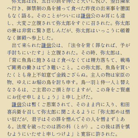
弥太郎は四、五日の酒を得たと大いに悦び、翌日隣家
へ行き、御禁制の鳥を捕って食べた昨夜の出来事を臆面
もなく語る。そのことがついには
謙信
公のお耳にも達
し、大変ご立腹されて弥太郎をすぐに召された。弥太郎
の妻は非常に驚き悲しんだが、弥太郎はいっこうに頓着
なく御殿へ参上した。
出て来られた
謙信
公は、「法令を背く罪なれば、予が
手討ちにいたす」と立腹された。その時、弥太郎は、
「常に魚鳥に飽きるほど食べなくては精力落ちて、戦場
で剛勇の働きはでき難いこと。この弥太郎、魚鳥を買い
たくとも身上不如意で金銭ござらぬ。主人の物は家臣の
物、ゆえにお堀の鳥を討ち申す。鳥一羽と侍一人と替え
なさるは、ご主君のご損と存じますが、この身をご賢慮
にお任せ申しましょう」と申し上げた。
謙信
公は暫くご思案されて、そのまま内に入り、和田
喜兵衛を召して弥太郎に聞こえるように「弥太郎めは憎
い奴だが、君子はその罪を憎んでその人を憎まずとあ
る。法度を破ったのは酒の科（とが）。この後は酒を慎
むようにいたせと申しつけよ」と寛容に許された。