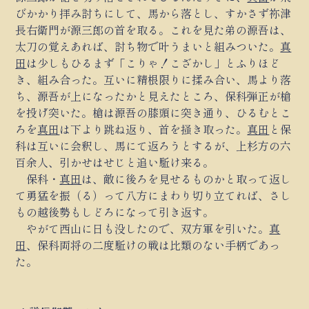
びかかり拝み討ちにして、馬から落とし、すかさず祢津
長右衛門が源三郎の首を取る。これを見た弟の源吾は、
太刀の覚えあれば、討ち物で叶うまいと組みついた。
真
田
は少しもひるまず「こりゃ！こざかし」とふりほど
き、組み合った。互いに精根限りに揉み合い、馬より落
ち、源吾が上になったかと見えたところ、保科弾正が槍
を投げ突いた。槍は源吾の膝頭に突き通り、ひるむとこ
ろを
真田
は下より跳ね返り、首を掻き取った。
真田
と保
科は互いに会釈し、馬にて返ろうとするが、上杉方の六
百余人、引かせはせじと追い駈け来る。
保科・
真田
は、敵に後ろを見せるものかと取って返し
て勇猛を振（る）って八方にまわり切り立てれば、さし
もの越後勢もしどろになって引き返す。
やがて西山に日も没したので、双方軍を引いた。
真
田
、保科両将の二度駈けの戦は比類のない手柄であっ
た。