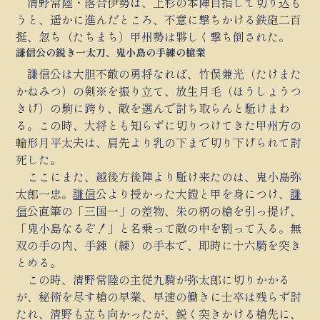
清野常陸・落合伊勢は、上杉の本陣目指して切り込も
うと、遥かに進んだところ、不意に撃ちかける鉄砲二百
挺、忽ち（たちまち）甲州勢は夥しく撃ち倒された。
謙信公の鋭き一太刀、鬼小島の手練の槍業
謙信公は大胆不敵の勇将なれば、竹俣兼光（たけまた
かねみつ）の剣※を振り立て、放生月毛（ほうしょうつ
きげ）の駒に跨り、敵を選んで討ち取らんと駈けまわ
る。この時、大将とも知らずに切りつけてきた甲州方の
輪形月平太夫は、肩先より乳の下まで切り下げられて討
死した。
ここにまた、越後方後陣より駈け来たのは、鬼小島弥
太郎一忠。
謙信
公より授かった大鎧と甲を身につけ、
謙
信
公直筆の「三国一」の差物、朱の柄の槍を引っ提げ、
「鬼小島なるぞ！」と名乗って敵の中を割って入る。無
双の手の内、手錬（練）の手本で、即時に十六騎を突き
とめる。
この時、清野常陸の主従九騎が弥太郎に切りかかる
が、秘術を尽す槍の早業、早速の働きに士卒は残らず討
たれ、清野も立ち向かったが、鋭く突きかける槍先に、