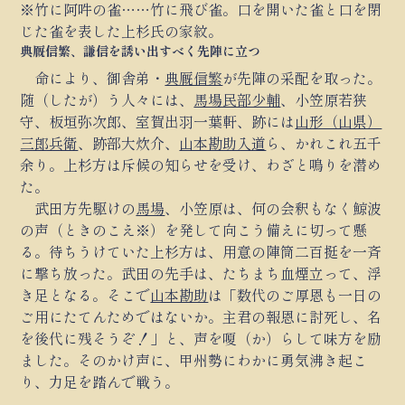
※竹に阿吽の雀……竹に飛び雀。口を開いた雀と口を閉
じた雀を表した上杉氏の家紋。
典厩信繁、謙信を誘い出すべく先陣に立つ
命により、御舎弟・
典厩信繁
が先陣の采配を取った。
随（したが）う人々には、
馬場民部少輔
、小笠原若狭
守、板垣弥次郎、室賀出羽一葉軒、跡には
山形（山県）
三郎兵衛
、跡部大炊介、
山本勘助入道
ら、かれこれ五千
余り。上杉方は斥候の知らせを受け、わざと鳴りを潜め
た。
武田方先駆けの
馬場
、小笠原は、何の会釈もなく鯨波
の声（ときのこえ※）を発して向こう備えに切って懸
る。待ちうけていた上杉方は、用意の陣筒二百挺を一斉
に撃ち放った。武田の先手は、たちまち血煙立って、浮
き足となる。そこで
山本勘助
は「数代のご厚恩も一日の
ご用にたてんためではないか。主君の報恩に討死し、名
を後代に残そうぞ！」と、声を嗄（か）らして味方を励
ました。そのかけ声に、甲州勢にわかに勇気沸き起こ
り、力足を踏んで戦う。