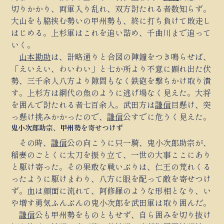
切りかかり、両軍入り乱れ、双方討たれる者数知らず。
大山をも脇挟む勢いの甲州勢も、終に打ち負けて敗走し
はじめる。上杉軍はこれを追い詰め、千曲川まで追って
いく。
山本勘助
は、計略通りと合図の陣鐘をつき鳴らせば、
「えいえい、わいわい」と七か所より不意に顕れ出た伏
勢、三千余人八方より隙間もなく鉄砲を撃ちかけ取り潰
す。上杉方は網代の魚のように逃げ場なく見えた。大将
を囲んで討たれる者七百余人。武田方は
謙信
目懸け、突
っ懸け挑みかかったので、
謙信
公すでに危うく見えた。
鬼小次郎助宗、甲州勢を寄せつけず
その時、
謙信
公の向こうに只一騎、鬼小次郎助宗が、
稲妻のごとくに太刀を振り立て、一世の大事ここにあり
と駆け寄った。その果敢な戦いぶりは、仁王の荒れくる
ったように駆けまわり、八方に眼を配って敵を寄せつけ
ず。血は顔面に流れて、阿修羅のような形相となり、い
や増す勇気ふんぶんの鬼小次郎を武田軍は取り囲んだ。
謙信
公も甲州勢をものともせず、自ら囲みを切り抜け