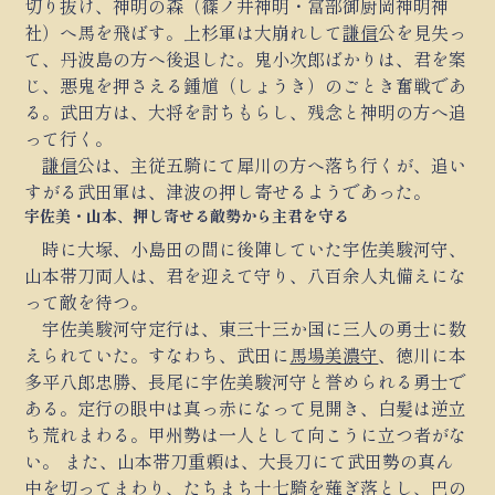
切り抜け、神明の森（篠ノ井神明・富部御厨岡神明神
社）へ馬を飛ばす。上杉軍は大崩れして
謙信
公を見失っ
て、丹波島の方へ後退した。鬼小次郎ばかりは、君を案
じ、悪鬼を押さえる鍾馗（しょうき）のごとき奮戦であ
る。武田方は、大将を討ちもらし、残念と神明の方へ追
って行く。
謙信
公は、主従五騎にて犀川の方へ落ち行くが、追い
すがる武田軍は、津波の押し寄せるようであった。
宇佐美・山本、押し寄せる敵勢から主君を守る
時に大塚、小島田の間に後陣していた宇佐美駿河守、
山本帯刀両人は、君を迎えて守り、八百余人丸備えにな
って敵を待つ。
宇佐美駿河守定行は、東三十三か国に三人の勇士に数
えられていた。すなわち、武田に
馬場美濃守
、徳川に本
多平八郎忠勝、長尾に宇佐美駿河守と誉められる勇士で
ある。定行の眼中は真っ赤になって見開き、白髪は逆立
ち荒れまわる。甲州勢は一人として向こうに立つ者がな
い。 また、山本帯刀重頼は、大長刀にて武田勢の真ん
中を切ってまわり、たちまち十七騎を薙ぎ落とし、巴の