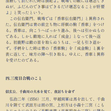
油断して討たれた時は損恥よ。戦場での敵には堪忍でき
ぬが、ふだんのでき事はできるだけ堪忍なることが肝要
よ」と笑ったという。
この伝右衛門、戦場では「香車伝右衛門」と異称され
た。伝右衛門は冑の前立ち物に将棋の駒「香車」をつけ
る。香車は、向こうへばっかり進み、後へは引かぬもの
である。しかし敵地に入れば「成金」となって後へ返
る。初鹿野は敵の首を取らぬうちは、一足も引き退か
ず。手柄をした時は冑の「香車駒」を「成金駒」と裏を
表に返して、味方の陣へ引き取る。ゆえに、香車と異称
を受けたのである。
四.三度目合戦のこと
信玄公、千曲川の大水を見て、夜討ちを命ず
弘治二年（1556）三月、甲越両軍は馬を出して、千曲
川を隔てて武田方は雨の宮、上杉方は小森十二宮（こも
りじゅうにのみや／長野市篠ノ井東福寺十二宮）に陣を