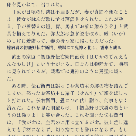
郎を見かねて、召された。
「汝が日頃の行跡は不届きだが、妻が貞節不便なこと
よ。彼女が詠んだ歌に予は落涙させられた。これがゆ
え、予が着替えの鎧、冑、馬までお前に贈ろうぞ」と武
具を揃えて与えた。弥太郎は急ぎ姿を改め、厳（いか）
めしげに着飾って、妻の待つ家に帰ったのだった。
臆病者の初鹿野伝右衛門、戦場にて鬼神と化し、香車と成る
武田の家臣に初鹿野伝右衛門直茂［はじかのでんえも
んなおしげ］という士がいる。日ごろは物静かで、臆病
に見られているが、戦場では鬼神のように勇猛に戦っ
た。
ある時、伝右衛門は誤ってお茶坊主の腰の物を踏んで
しまい、怒ったお茶坊主に扇子（せんす）で額をぱしっ
と打たれた。伝右衛門、畳にひれ伏し謝り、何事もなく
済んだ。これを見た朋輩らは、「初鹿野は武勇の者とい
うのは偽りよ」と笑い合った。これを聞いた伝右衛門
は、「我が命は、主君のご用に立てるが命。彼と差し違
えても手柄にならず、切り捨てても誉れにならず。もし