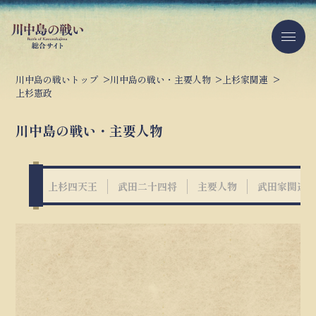
川中島の戦いトップ
川中島の戦い・主要人物
上杉家関連
上杉憲政
川中島の戦い・主要人物
上杉四天王
武田二十四将
主要人物
武田家関連