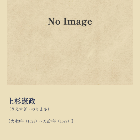
上杉憲政
（うえすぎ・のりまさ）
［大永3年（1523）～天正7年（1579）］