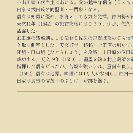
小山田家16代当主にあたる。父の越中守信有［えっち
田家は武田氏の同盟者・一門衆となる。
信有は知勇に優れ、参謀としても力を発揮。郡内勢が
天文11年（1542）の諏訪攻略にはじまり、伊那、佐
活躍した。
武田軍の残虐劇として伝わる佐久の志賀城攻めでも信
き取り側室とした。天文17年（1548）上田原の戦い
牙城・田口城［たぐちじょう］を攻略。上田原の武田
成功する。天文19年（1550）、堅塁を誇る村上義清
指揮した信有だったが、苦戦を強いられ、重傷を負う。
（1552）信有は他界。葬儀には1万人が参列し、郡
田家は長男の信茂［のぶしげ］が跡を継ぐ。