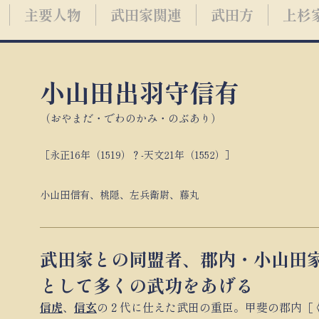
主要人物
武田家関連
武田方
上杉
小山田出羽守信有
（おやまだ・でわのかみ・のぶあり）
［永正16年（1519）？-天文21年（1552）］
小山田信有、桃隠、左兵衛尉、藤丸
武田家との同盟者、郡内・小山田
として多くの武功をあげる
信虎
、
信玄
の２代に仕えた武田の重臣。甲斐の郡内［