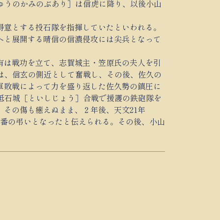
ゅうのかみのぶあり］は信虎に降り、以後小山
得意とする投石隊を指揮していたといわれる。
久へと展開する晴信の信濃侵攻には尖兵となって
有は戦功を立て、志賀城主・笠原氏の夫人を引
では、信玄の側近として奮戦し、その後、佐久の
軍敗戦によって力を盛り返した佐久勢の鎮圧に
の砥石城［といしじょう］合戦で援護の鉄砲隊を
その傷も癒えぬまま、２年後、天文21年
内一番の弔いとなったと伝えられる。その後、小山