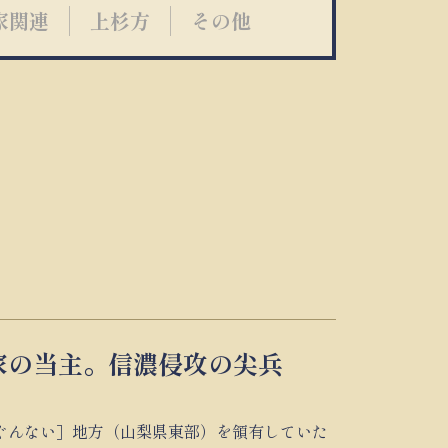
家関連
上杉方
その他
家の当主。信濃侵攻の尖兵
ぐんない］地方（山梨県東部）を領有していた