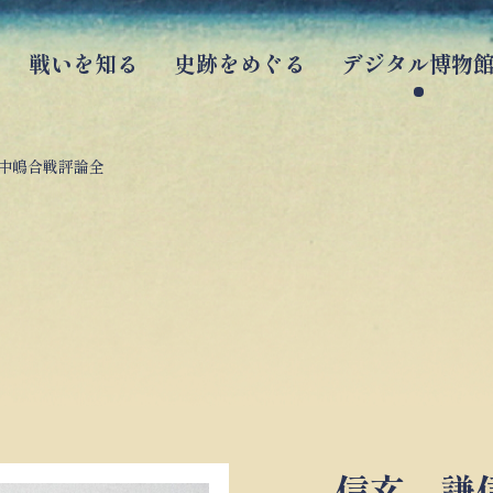
戦いを知る
史跡をめぐる
デジタル博物
中嶋合戦評論全
信玄 謙