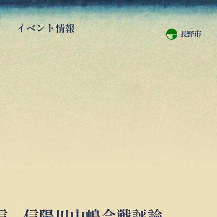
館
イベント情報
長野市
信 信陽川中嶋合戦評論