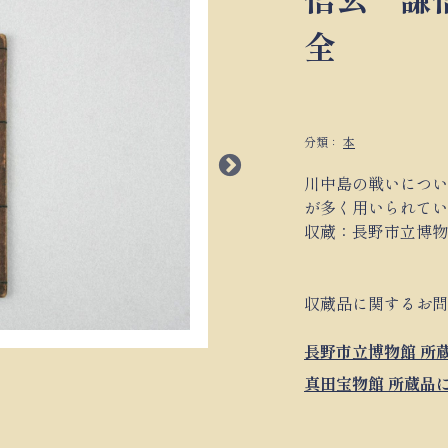
全
分類：
本
川中島の戦いにつ
が多く用いられて
収蔵：長野市立博
収蔵品に関するお
長野市立博物館 所
真田宝物館 所蔵品