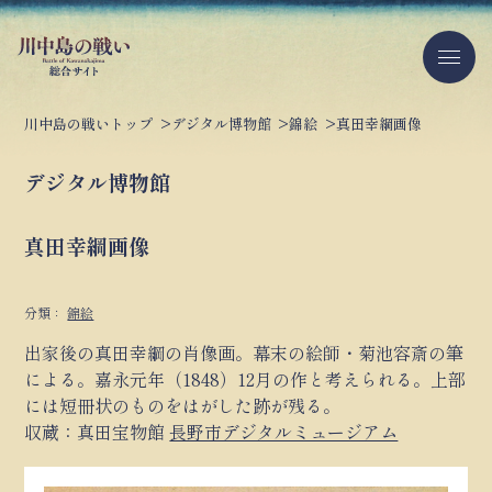
川中島の戦いトップ
デジタル博物館
錦絵
真田幸綱画像
デジタル博物館
真田幸綱画像
分類：
錦絵
出家後の真田幸綱の肖像画。幕末の絵師・菊池容斎の筆
による。嘉永元年（1848）12月の作と考えられる。上部
には短冊状のものをはがした跡が残る。
収蔵：真田宝物館
長野市デジタルミュージアム