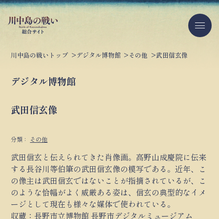
川中島の戦いトップ
デジタル博物館
その他
武田信玄像
デジタル博物館
武田信玄像
分類：
その他
武田信玄と伝えられてきた肖像画。高野山成慶院に伝来
する長谷川等伯筆の武田信玄像の模写である。近年、こ
の像主は武田信玄ではないことが指摘されているが、こ
のような恰幅がよく威厳ある姿は、信玄の典型的なイメ
ージとして現在も様々な媒体で使われている。
収蔵：長野市立博物館
長野市デジタルミュージアム