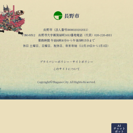
長野市
長野市（法人番号3000020202011）
〒380-8512 長野市大字鶴賀緑町1613番地電話（代表）026-226-4911
業務時間 午前8時30分から午後5時15分まで
休日 土曜日、日曜日、祝休日、年末年始（12月29日から1月3日）
プライバシーポリシー・サイトポリシー
このサイトについて
Copyright © Nagano City. All Rights Reserved.
AI
チャット
ボット